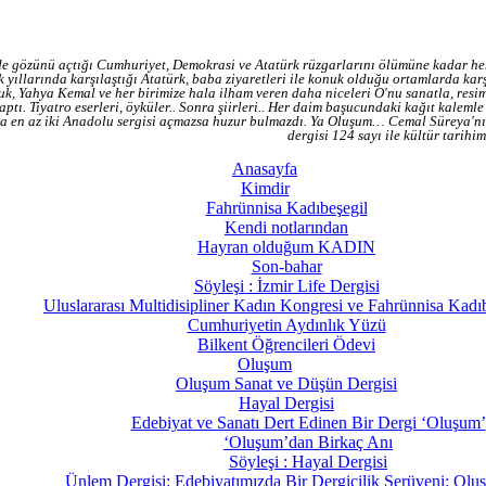
 gözünü açtığı Cumhuriyet, Demokrasi ve Atatürk rüzgarlarını ölümüne kadar her 
 yıllarında karşılaştığı Atatürk, baba ziyaretleri ile konuk olduğu ortamlarda ka
k, Yahya Kemal ve her birimize hala ilham veren daha niceleri O'nu sanatla, resiml
aptı. Tiyatro eserleri, öyküler.. Sonra şiirleri.. Her daim başucundaki kağıt kalemle
da en az iki Anadolu sergisi açmazsa huzur bulmazdı. Ya Oluşum… Cemal Süreya'nın
dergisi 124 sayı ile kültür tarihi
Anasayfa
Kimdir
Fahrünnisa Kadıbeşegil
Kendi notlarından
Hayran olduğum KADIN
Son-bahar
Söyleşi : İzmir Life Dergisi
Uluslararası Multidisipliner Kadın Kongresi ve Fahrünnisa Kadı
Cumhuriyetin Aydınlık Yüzü
Bilkent Öğrencileri Ödevi
Oluşum
Oluşum Sanat ve Düşün Dergisi
Hayal Dergisi
Edebiyat ve Sanatı Dert Edinen Bir Dergi ‘Oluşum’
‘Oluşum’dan Birkaç Anı
Söyleşi : Hayal Dergisi
Ünlem Dergisi: Edebiyatımızda Bir Dergicilik Serüveni: Olu