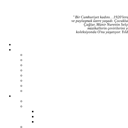
" Bir Cumhuriyet kadını…1920'lerde
ve paylaşmak üzere yaşadı. Çocukluk
Çağlar, Münir Nurettin Selçu
müzikallerin çevirilerini y
koleksiyonda O'nu yaşatıyor. Yıl