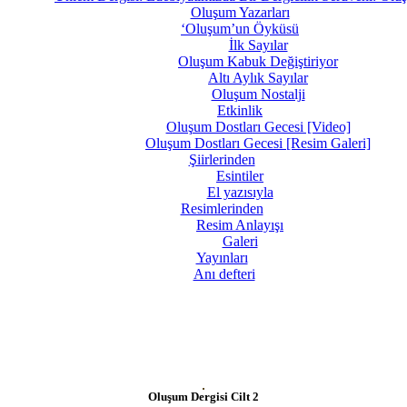
Oluşum Yazarları
‘Oluşum’un Öyküsü
İlk Sayılar
Oluşum Kabuk Değiştiriyor
Altı Aylık Sayılar
Oluşum Nostalji
Etkinlik
Oluşum Dostları Gecesi [Video]
Oluşum Dostları Gecesi [Resim Galeri]
Şiirlerinden
Esintiler
El yazısıyla
Resimlerinden
Resim Anlayışı
Galeri
Yayınları
Anı defteri
Oluşum Dergisi Cilt 2