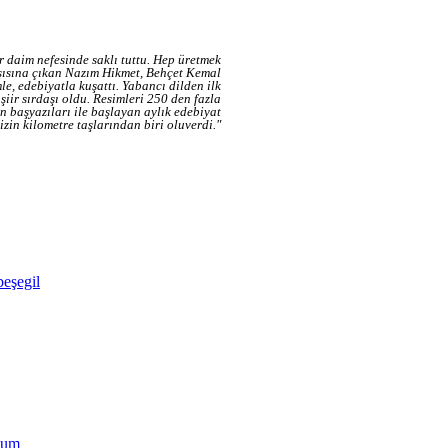
daim nefesinde saklı tuttu. Hep üretmek
rşısına çıkan Nazım Hikmet, Behçet Kemal
e, edebiyatla kuşattı. Yabancı dilden ilk
 şiir sırdaşı oldu. Resimleri 250 den fazla
 başyazıları ile başlayan aylık edebiyat
mizin kilometre taşlarından biri oluverdi."
beşegil
şum